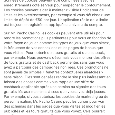
données de cookies peuvent être combinées avec les
enregistrements côté serveur pour empêcher le contournement.
Les cookies peuvent aider à maintenir visible l'indicateur de
limite et les avertissements, par exemple si vous définissez une
limite de dépôt de €50 par jour. L'application réelle de la limite
est toujours enregistrée et appliquée au niveau du compte.
Sur Mr. Pacho Casino, les cookies peuvent être utilisés pour
rendre les promotions plus pertinentes pour vous en fonction de
votre façon de jouer, comme les types de jeux que vous aimez,
la fréquence de vos connexions et les pages de bonus que
vous visitez. Pour obtenir des tours gratuits et du cashback,
par exemple. Nous pouvons désormais vous montrer des offres
de tours gratuits et de cashback pertinentes sans que vous
ayez à parcourir des campagnes non liées. Ces promotions ne
sont jamais de simples « fenêtres contextuelles aléatoires »
sans raison. Elles sont censées rendre le site plus intéressant en
faisant des choses comme vous rappeler une offre de
cashback applicable après une session ou signaler des tours
gratuits liés aux machines à sous que vous avez déjà jouées.
Par exemple, si vous autorisez les cookies de marketing ou de
personnalisation, Mr. Pacho Casino peut les utiliser pour voir
des schémas dans les pages que vous visitez et modifier les
publicités et les tours gratuits que vous voyez. Cela pourrait