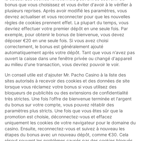
bonus que vous choisissez et vous éviter d'avoir à le vérifier à
plusieurs reprises. Après avoir modifié les paramètres, vous
devrez actualiser et vous reconnecter pour que les nouvelles
règles de cookies prennent effet. La plupart du temps, vous
devriez effectuer votre premier dépôt en une seule fois. Par
exemple, pour obtenir le bonus de bienvenue, vous devez
déposer €20 en une seule fois. Si vous avez choisi
correctement, le bonus est généralement ajouté
automatiquement après votre dépôt. Tant que vous n'avez pas
ouvert la caisse dans une fenêtre privée ou changé d'appareil
au milieu d'une transaction, vous devriez pouvoir le voir.
Un conseil utile est d'ajouter Mr. Pacho Casino à la liste des
sites autorisés à recevoir des cookies et des données de site
lorsque vous réclamez votre bonus si vous utilisez des
bloqueurs de publicités ou des extensions de confidentialité
très strictes. Une fois l'offre de bienvenue terminée et l'argent
du bonus sur votre compte, vous pouvez rétablir des
paramètres plus stricts. Une fois que vous êtes sûr que la
promotion est choisie, déconnectez-vous et effacez
uniquement les cookies de votre navigateur pour le domaine du
casino. Ensuite, reconnectez-vous et suivez à nouveau les
étapes du bonus avec un nouveau dépôt, comme €30. Cela
résout souvent les problèmes causés par des cookies bloqués