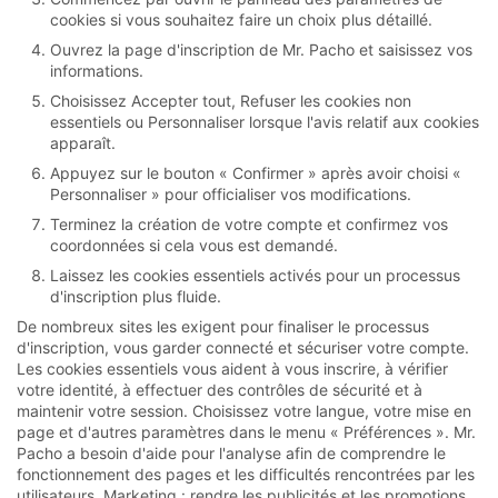
cookies si vous souhaitez faire un choix plus détaillé.
Ouvrez la page d'inscription de Mr. Pacho et saisissez vos
informations.
Choisissez Accepter tout, Refuser les cookies non
essentiels ou Personnaliser lorsque l'avis relatif aux cookies
apparaît.
Appuyez sur le bouton « Confirmer » après avoir choisi «
Personnaliser » pour officialiser vos modifications.
Terminez la création de votre compte et confirmez vos
coordonnées si cela vous est demandé.
Laissez les cookies essentiels activés pour un processus
d'inscription plus fluide.
De nombreux sites les exigent pour finaliser le processus
d'inscription, vous garder connecté et sécuriser votre compte.
Les cookies essentiels vous aident à vous inscrire, à vérifier
votre identité, à effectuer des contrôles de sécurité et à
maintenir votre session. Choisissez votre langue, votre mise en
page et d'autres paramètres dans le menu « Préférences ». Mr.
Pacho a besoin d'aide pour l'analyse afin de comprendre le
fonctionnement des pages et les difficultés rencontrées par les
utilisateurs. Marketing : rendre les publicités et les promotions