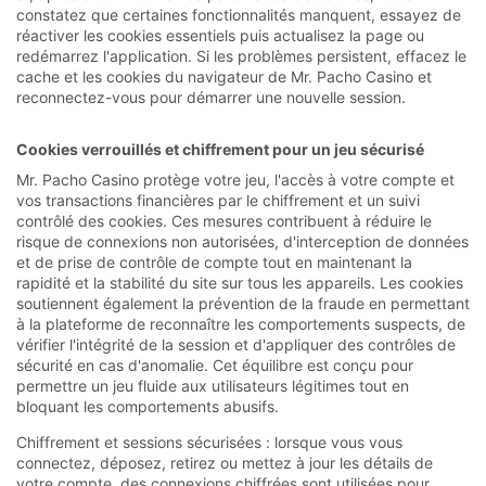
constatez que certaines fonctionnalités manquent, essayez de
réactiver les cookies essentiels puis actualisez la page ou
redémarrez l'application. Si les problèmes persistent, effacez le
cache et les cookies du navigateur de Mr. Pacho Casino et
reconnectez-vous pour démarrer une nouvelle session.
Cookies verrouillés et chiffrement pour un jeu sécurisé
Mr. Pacho Casino protège votre jeu, l'accès à votre compte et
vos transactions financières par le chiffrement et un suivi
contrôlé des cookies. Ces mesures contribuent à réduire le
risque de connexions non autorisées, d'interception de données
et de prise de contrôle de compte tout en maintenant la
rapidité et la stabilité du site sur tous les appareils. Les cookies
soutiennent également la prévention de la fraude en permettant
à la plateforme de reconnaître les comportements suspects, de
vérifier l'intégrité de la session et d'appliquer des contrôles de
sécurité en cas d'anomalie. Cet équilibre est conçu pour
permettre un jeu fluide aux utilisateurs légitimes tout en
bloquant les comportements abusifs.
Chiffrement et sessions sécurisées : lorsque vous vous
connectez, déposez, retirez ou mettez à jour les détails de
votre compte, des connexions chiffrées sont utilisées pour