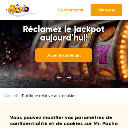
Se connecter
S'inscrire
Réclamez le jackpot
aujourd'hui!
Jouer maintenant
Accueil
Politique relative aux cookies
Vous pouvez modifier vos paramètres de
confidentialité et de cookies sur Mr. Pacho