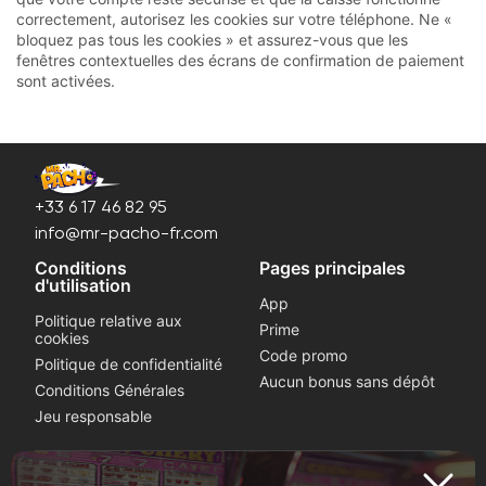
correctement, autorisez les cookies sur votre téléphone. Ne «
bloquez pas tous les cookies » et assurez-vous que les
fenêtres contextuelles des écrans de confirmation de paiement
sont activées.
+33 6 17 46 82 95
info@mr-pacho-fr.com
Conditions
Pages principales
d'utilisation
App
Politique relative aux
Prime
cookies
Code promo
Politique de confidentialité
Aucun bonus sans dépôt
Conditions Générales
Jeu responsable
Jouez-la prudemment