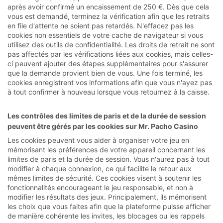
après avoir confirmé un encaissement de 250 €. Dès que cela
vous est demandé, terminez la vérification afin que les retraits
en file d'attente ne soient pas retardés. N'effacez pas les
cookies non essentiels de votre cache de navigateur si vous
utilisez des outils de confidentialité. Les droits de retrait ne sont
pas affectés par les vérifications liées aux cookies, mais celles-
ci peuvent ajouter des étapes supplémentaires pour s'assurer
que la demande provient bien de vous. Une fois terminé, les
cookies enregistrent vos informations afin que vous n'ayez pas
à tout confirmer à nouveau lorsque vous retournez à la caisse.
Les contrôles des limites de paris et de la durée de session
peuvent être gérés par les cookies sur Mr. Pacho Casino
Les cookies peuvent vous aider à organiser votre jeu en
mémorisant les préférences de votre appareil concernant les
limites de paris et la durée de session. Vous n'aurez pas à tout
modifier à chaque connexion, ce qui facilite le retour aux
mêmes limites de sécurité. Ces cookies visent à soutenir les
fonctionnalités encourageant le jeu responsable, et non à
modifier les résultats des jeux. Principalement, ils mémorisent
les choix que vous faites afin que la plateforme puisse afficher
de manière cohérente les invites, les blocages ou les rappels