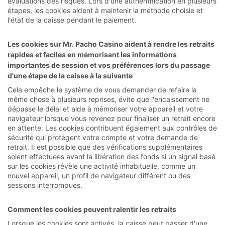
évaluations des risques. Lors d'une authentification en plusieurs
étapes, les cookies aident à maintenir la méthode choisie et
l'état de la caisse pendant le paiement.
Les cookies sur Mr. Pacho Casino aident à rendre les retraits
rapides et faciles en mémorisant les informations
importantes de session et vos préférences lors du passage
d'une étape de la caisse à la suivante
Cela empêche le système de vous demander de refaire la
même chose à plusieurs reprises, évite que l'encaissement ne
dépasse le délai et aide à mémoriser votre appareil et votre
navigateur lorsque vous revenez pour finaliser un retrait encore
en attente. Les cookies contribuent également aux contrôles de
sécurité qui protègent votre compte et votre demande de
retrait. Il est possible que des vérifications supplémentaires
soient effectuées avant la libération des fonds si un signal basé
sur les cookies révèle une activité inhabituelle, comme un
nouvel appareil, un profil de navigateur différent ou des
sessions interrompues.
Comment les cookies peuvent ralentir les retraits
Lorsque les cookies sont activés, la caisse peut passer d'une