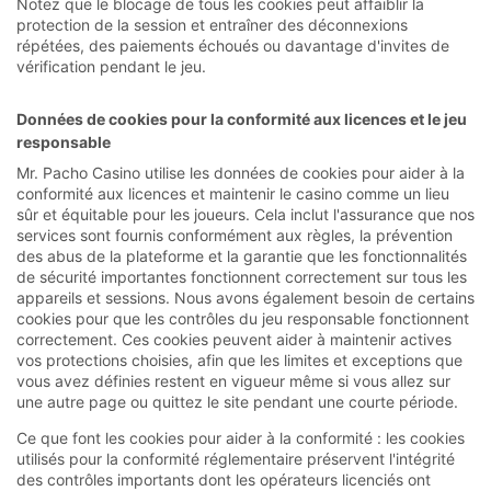
Notez que le blocage de tous les cookies peut affaiblir la
protection de la session et entraîner des déconnexions
répétées, des paiements échoués ou davantage d'invites de
vérification pendant le jeu.
Données de cookies pour la conformité aux licences et le jeu
responsable
Mr. Pacho Casino utilise les données de cookies pour aider à la
conformité aux licences et maintenir le casino comme un lieu
sûr et équitable pour les joueurs. Cela inclut l'assurance que nos
services sont fournis conformément aux règles, la prévention
des abus de la plateforme et la garantie que les fonctionnalités
de sécurité importantes fonctionnent correctement sur tous les
appareils et sessions. Nous avons également besoin de certains
cookies pour que les contrôles du jeu responsable fonctionnent
correctement. Ces cookies peuvent aider à maintenir actives
vos protections choisies, afin que les limites et exceptions que
vous avez définies restent en vigueur même si vous allez sur
une autre page ou quittez le site pendant une courte période.
Ce que font les cookies pour aider à la conformité : les cookies
utilisés pour la conformité réglementaire préservent l'intégrité
des contrôles importants dont les opérateurs licenciés ont