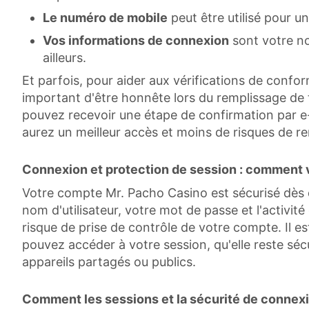
Le numéro de mobile
peut être utilisé pour u
Vos informations de connexion
sont votre no
ailleurs.
Et parfois, pour aider aux vérifications de conf
important d'être honnête lors du remplissage de
pouvez recevoir une étape de confirmation par e-
aurez un meilleur accès et moins de risques de re
Connexion et protection de session : comment v
Votre compte Mr. Pacho Casino est sécurisé dès 
nom d'utilisateur, votre mot de passe et l'activi
risque de prise de contrôle de votre compte. Il es
pouvez accéder à votre session, qu'elle reste séc
appareils partagés ou publics.
Comment les sessions et la sécurité de connex