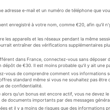
 une adresse e-mail et un numéro de téléphone que vou
nt enregistré à votre nom, comme €20, afin qu'il n'y 
entre les appareils et les réseaux pendant la même se
rait entraîner des vérifications supplémentaires plus
différent dans France, connectez-vous sans déposer 
dépôt de €30. Il est moins probable qu'il y ait une p
ez-vous de comprendre comment vos informations sero
offres standard même si vous ne souhaitez pas être c
e de confidentialité.
 alors qu'un bonus est encore actif, vous ne devez le 
s de documents importants par des messages généra
es et il y a moins de risques que des informations p