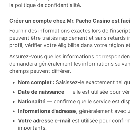
la politique de confidentialité.
Créer un compte chez Mr. Pacho Casino est facil
Fournir des informations exactes lors de l'inscri
peuvent être traités rapidement et sans retards 
profil, vérifier votre éligibilité dans votre région
Assurez-vous que les informations correspondent à
demandera généralement les informations suivantes
champs peuvent différer.
Nom complet :
Saisissez-le exactement tel qu'
Date de naissance
— elle est utilisée pour vé
Nationalité
— confirme que le service est disp
Informations d'adresse
, généralement avec un
Votre adresse e-mail
est utilisée pour confi
importants.