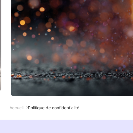
Accueil
Politique de confidentialité