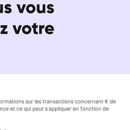
us vous
ez votre
informations sur les transactions concernant € de
ce et ce qui peut s'appliquer en fonction de