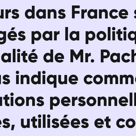
urs dans France 
gés par la politi
ialité de Mr. Pac
us indique comm
tions personnel
s, utilisées et 