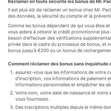
Réclamer en toute sécurité les bonus de Mr. Pach
Il est plus sûr de réclamer un bonus chez Mr. Pach
des données, la sécurité du compte et la préventi
Comme les bonus dépendent de qui vous êtes et de
vous aidera à obtenir le crédit promotionnel plus 
besoin d'effectuer des vérifications supplémentair
privée dans le cadre du processus de bonus, et 
bonus jusqu'à €200 ou un bonus de rechargeme
Comment réclamer des bonus sans inquiétude c
assurez-vous que les informations de votre co
d'inscription, vos informations de paiement et
informations personnelles et empêcher les a
Votre nom, votre date de naissance et votre 
vous fournissez.
Des inscriptions multiples depuis le même do