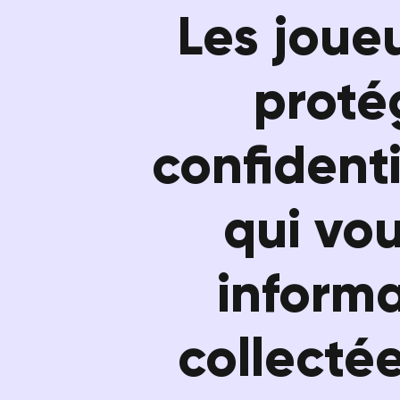
Les joue
proté
confident
qui vo
informa
collectée