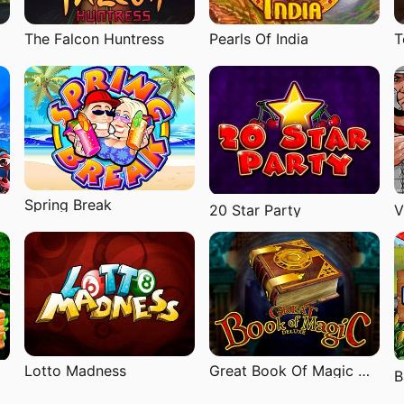
The Falcon Huntress
Pearls Of India
T
Spring Break
20 Star Party
V
Lotto Madness
Great Book Of Magic Deluxe
B