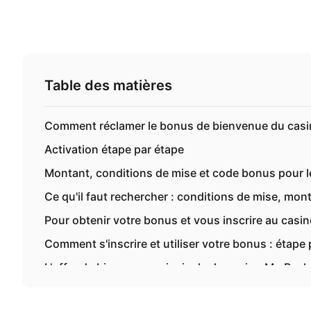
Table des matières
Comment réclamer le bonus de bienvenue du casi
Activation étape par étape
Montant, conditions de mise et code bonus pour 
Ce qu'il faut rechercher : conditions de mise, mo
Pour obtenir votre bonus et vous inscrire au casi
Comment s'inscrire et utiliser votre bonus : étape
L'offre de bienvenue principale du casino Mr. Pach
Options de paiement au casino Mr. Pacho : méthod