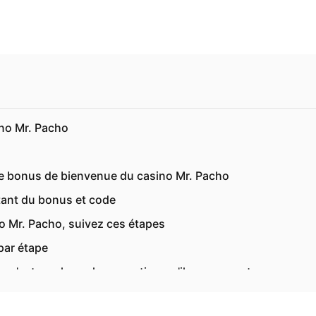
no Mr. Pacho
le bonus de bienvenue du casino Mr. Pacho
ntant du bonus et code
no Mr. Pacho, suivez ces étapes
 par étape
o n'est pas la seule promotion qu'ils proposent
es de dépôt et délais de traitement