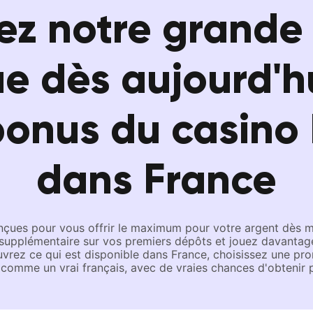
z notre grande 
e dès aujourd'hu
bonus du casino
dans France
çues pour vous offrir le maximum pour votre argent dès m
supplémentaire sur vos premiers dépôts et jouez davantage
rez ce qui est disponible dans France, choisissez une pro
omme un vrai français, avec de vraies chances d'obtenir 