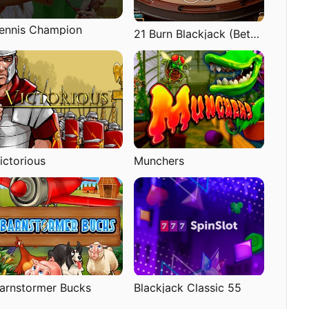
ennis Champion
21 Burn Blackjack (Betsoft)
ictorious
Munchers
arnstormer Bucks
Blackjack Classic 55