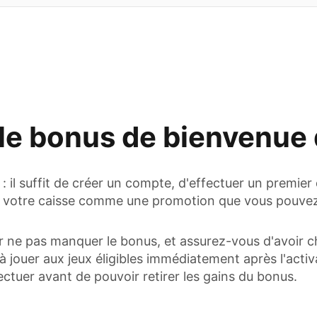
e bonus de bienvenue 
 il suffit de créer un compte, d'effectuer un premier d
s votre caisse comme une promotion que vous pouvez 
ur ne pas manquer le bonus, et assurez-vous d'avoir 
jouer aux jeux éligibles immédiatement après l'activ
ctuer avant de pouvoir retirer les gains du bonus.