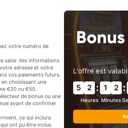
Bonus 
rmez votre numéro de
e saisir des informations
otre adresse et votre
L'offre est valabl
ans vos paiements futurs.
 en choisissant une
:
:
5
2
1
2
me €20 ou €50.
 sélecteur de bonus ou une
Heures
Minutes
S
venue avant de confirmer
Ré
rivent, ce qui inclura
qui ont pu être inclus.