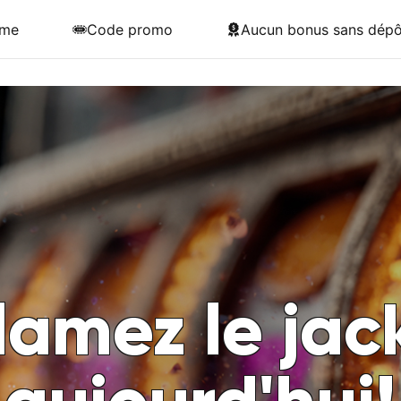
ime
Code promo
Aucun bonus sans dépô
lamez le jac